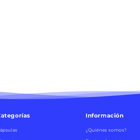
ategorías
Información
ápsulas
¿Quiénes somos?