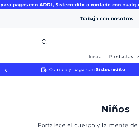
ament
 para pagos con ADDI, Sistecredito o contado con cualqu
e al
conten
Trabaja con nosotros
ido
Inicio
Productos
‹
rés
Compra y paga con
Sistecredito
C
Niños
o
Fortalece el cuerpo y la mente de 
l