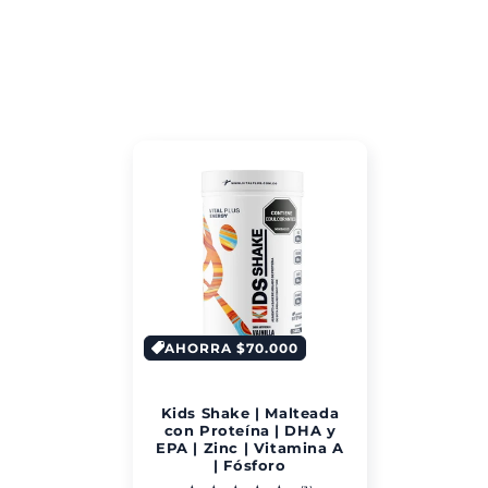
e
c
c
i
ó
n
:
AHORRA $70.000
Kids Shake | Malteada
con Proteína | DHA y
EPA | Zinc | Vitamina A
| Fósforo