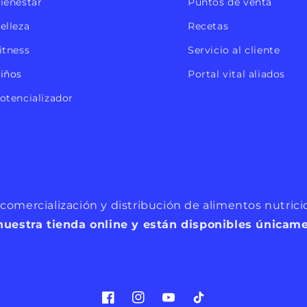
ienestar
Puntos de venta
elleza
Recetas
itness
Servicio al cliente
iños
Portal vital aliados
otencializador
omercialización y distribución de alimentos nutricio
 nuestra tienda online y están disponibles únicam
F
I
Y
T