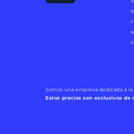
B
B
F
N
P
Somos una empresa dedicada a la c
Estos precios son exclusivos de