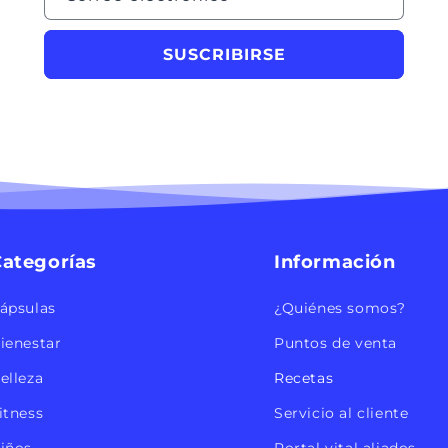
SUSCRIBIRSE
ategorías
Información
ápsulas
¿Quiénes somos?
ienestar
Puntos de venta
elleza
Recetas
itness
Servicio al cliente