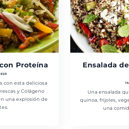
 con Proteína
Ensalada de
2023
 con esta deliciosa
1
 frescas y Colágeno
Una ensalada que
en una explosión de
quinoa, frijoles, v
tes.
una comida