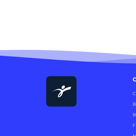
C
C
B
B
F