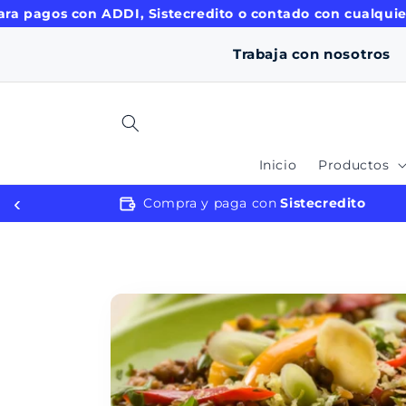
ament
 pagos con ADDI, Sistecredito o contado con cualquier m
e al
conten
Trabaja con nosotros
ido
Inicio
Productos
‹
rés
Compra y paga con
Sistecredito