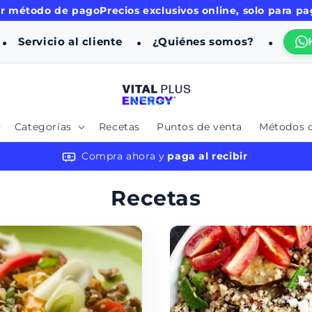
étodo de pago
Precios exclusivos online, solo para pagos
Servicio al cliente
¿Quiénes somos?
Categorías
Recetas
Puntos de venta
Métodos 
Compra ahora y
paga al recibir
Recetas