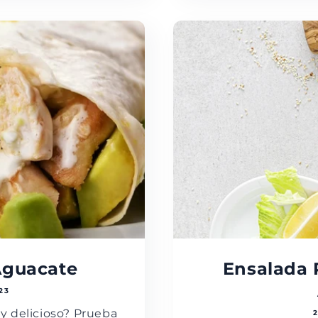
Aguacate
Ensalada 
23
y delicioso? Prueba