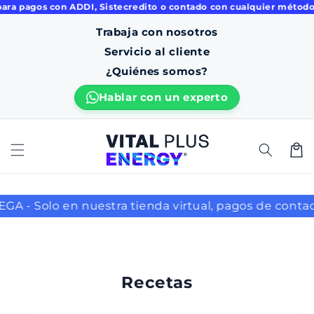
ara pagos con ADDI, Sistecredito o contado con cualquier método 
ament
e al
Trabaja con nosotros
conten
ido
Servicio al cliente
¿Quiénes somos?
C
Hablar con un experto
a
r
r
i
t
o
o en nuestra tienda virtual, pagos de contado
Recetas