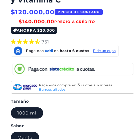
y Vitamina C
$120.000,00
PRECIO DE CONTADO
$140.000,00
PRECIO A CRÉDITO
AHORRA $20.000
751
3
Paga esta compra en
cuotas sin interés.
Bancos aliados
Tamaño
1000 ml
Sabor
Menta