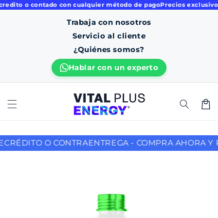
ito o contado con cualquier método de pago
Precios exclusivos onl
ament
e al
Trabaja con nosotros
conten
ido
Servicio al cliente
¿Quiénes somos?
C
Hablar con un experto
a
r
r
i
t
o
NTRAENTREGA - COMPRA AHORA Y PAGA CON: ADDI, 