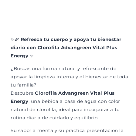
d
r
e
d
,
e
H
,
i
H
e
i
✨🌿
Refresca tu cuerpo y apoya tu bienestar
r
e
diario con Clorofila Advangreen Vital Plus
r
r
Energy
✨
o
r
y
o
¿Buscas una forma natural y refrescante de
V
y
i
V
apoyar la limpieza interna y el bienestar de toda
t
i
tu familia?
a
t
Descubre
Clorofila Advangreen Vital Plus
m
a
i
m
Energy
, una bebida a base de agua con color
n
i
natural de clorofila, ideal para incorporar a tu
a
n
rutina diaria de cuidado y equilibrio.
C
a
C
Su sabor a menta y su práctica presentación la