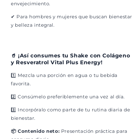
envejecimiento.
a
v
a
✔ Para hombres y mujeres que buscan bienestar
y belleza integral.
🥤 ¡Así consumes tu Shake con Colágeno
y Resveratrol Vital Plus Energy!
1️⃣ Mezcla una porción en agua o tu bebida
favorita.
2️⃣ Consúmelo preferiblemente una vez al día.
3️⃣ Incorpóralo como parte de tu rutina diaria de
bienestar.
📦 Contenido neto:
Presentación práctica para