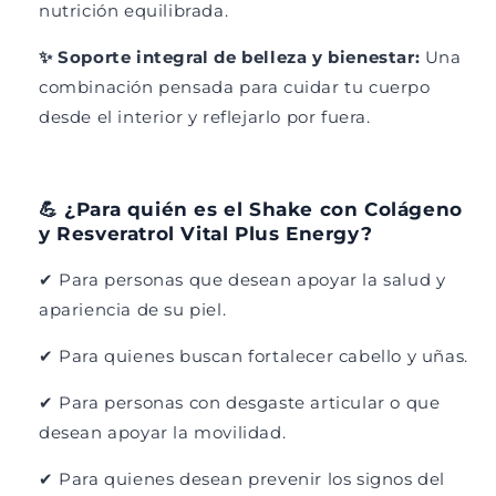
nutrición equilibrada.
e
m
g
e
✨ Soporte integral de belleza y bienestar:
Una
a
g
combinación pensada para cuidar tu cuerpo
3
a
|
3
desde el interior y reflejarlo por fuera.
C
|
o
C
l
o
💪 ¿Para quién es el Shake con Colágeno
á
l
g
á
y Resveratrol Vital Plus Energy?
e
g
n
e
✔ Para personas que desean apoyar la salud y
o
n
apariencia de su piel.
|
o
S
|
✔ Para quienes buscan fortalecer cabello y uñas.
a
S
b
a
✔ Para personas con desgaste articular o que
o
b
desean apoyar la movilidad.
r
o
U
r
✔ Para quienes desean prevenir los signos del
v
U