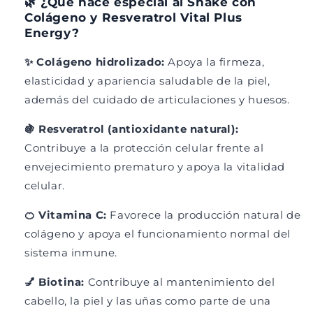
🌿 ¿Qué hace especial al Shake con
r
e
Colágeno y Resveratrol Vital Plus
o
r
Energy?
L
o
e
L
✨ Colágeno hidrolizado:
Apoya la firmeza,
c
e
h
c
elasticidad y apariencia saludable de la piel,
e
h
además del cuidado de articulaciones y huesos.
|
e
R
|
🍇 Resveratrol (antioxidante natural):
e
R
Contribuye a la protección celular frente al
s
e
v
s
envejecimiento prematuro y apoya la vitalidad
e
v
celular.
r
e
a
r
🍊 Vitamina C:
Favorece la producción natural de
t
a
colágeno y apoya el funcionamiento normal del
r
t
sistema inmune.
o
r
l
o
💅 Biotina:
Contribuye al mantenimiento del
|
l
O
|
cabello, la piel y las uñas como parte de una
m
O