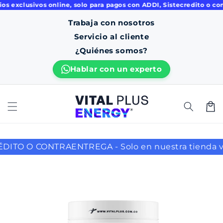
xclusivos online, solo para pagos con ADDI, Sistecredito o contad
ament
e al
Trabaja con nosotros
conten
ido
Servicio al cliente
¿Quiénes somos?
C
Hablar con un experto
a
r
r
i
t
o
GA - Solo en nuestra tienda virtual, pagos de