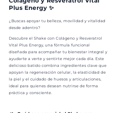
Colágeno y Resveratrol Vital
n
o
Plus Energy ✨
P
n
r
P
o
r
¿Buscas apoyar tu belleza, movilidad y vitalidad
t
o
desde adentro?
e
t
í
e
Descubre el Shake con Colágeno y Resveratrol
n
í
Vital Plus Energy, una fórmula funcional
a
n
A
a
diseñada para acompañar tu bienestar integral y
i
A
ayudarte a verte y sentirte mejor cada día. Este
s
i
delicioso batido combina ingredientes clave que
l
s
apoyan la regeneración celular, la elasticidad de
a
l
d
a
la piel y el cuidado de huesos y articulaciones,
o
d
ideal para quienes desean nutrirse de forma
d
o
práctica y consciente.
e
d
S
e
u
S
e
u