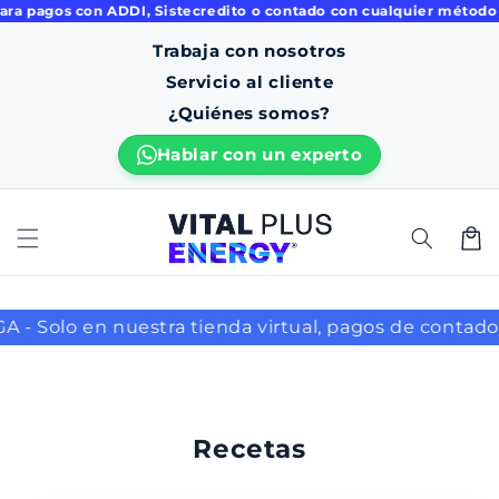
ra pagos con ADDI, Sistecredito o contado con cualquier método d
ament
e al
Trabaja con nosotros
conten
ido
Servicio al cliente
¿Quiénes somos?
C
Hablar con un experto
a
r
r
i
t
o
 nuestra tienda virtual, pagos de contado. - C
Recetas